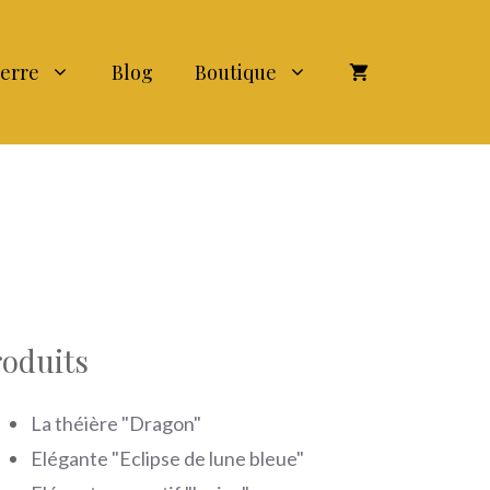
terre
Blog
Boutique
roduits
La théière "Dragon"
Elégante "Eclipse de lune bleue"