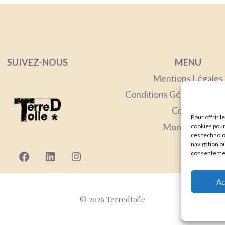
SUIVEZ-NOUS
MENU
Mentions Lég
ales
Conditions Générales de
Contact
Pour offrir 
Mon compte
cookies pour
ces technolo
navigation ou
Facebook
LinkedIn
Instagram
consentement
Ac
© 2026 Terredtoile