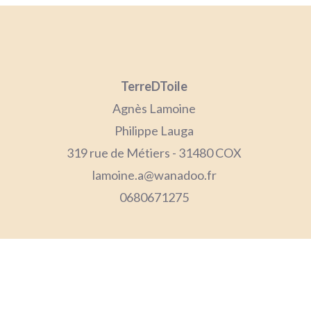
TerreDToile
Agnès Lamoine
Philippe Lauga
319 rue de Métiers - 31480 COX
lamoine.a@wanadoo.fr
0680671275