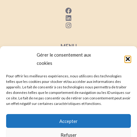
Facebook
LinkedIn
Instagram
MENU
Gérer le consentement aux
Mentions Lég
ales
cookies
Conditions Générales de Ventes
Contact
Pour offrir les meilleures expériences, nous utilisons des technologies
telles que les cookies pour stocker et/ou accéder aux informations des
Mon compte
appareils. Le fait de consentir à ces technologies nous permettra de traiter
des données telles que le comportement de navigation ou les ID uniques sur
ce site. Le fait de ne pas consentir ou de retirer son consentement peut avoir
un effet négatif sur certaines caractéristiques et fonctions.
Accepter
Refuser