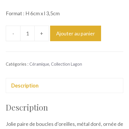
Format : H 6cm x l 3,5cm
-
+
Ajouter au panier
quantité
de
Boucle
Catégories :
Céramique
,
Collection Lagon
d'oreilles
Description
Description
Jolie paire de boucles d’oreilles, métal doré, ornée de