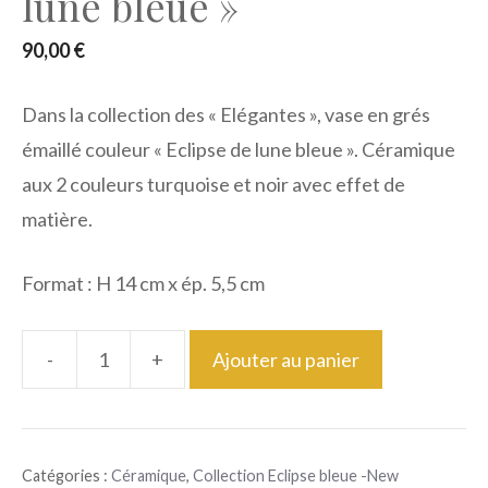
lune bleue »
90,00
€
Dans la collection des « Elégantes », vase en grés
émaillé couleur « Eclipse de lune bleue ». Céramique
aux 2 couleurs turquoise et noir avec effet de
matière.
Format : H 14 cm x ép. 5,5 cm
-
+
Ajouter au panier
quantité
de
Elégante
Catégories :
Céramique
,
Collection Eclipse bleue -New
"Eclipse