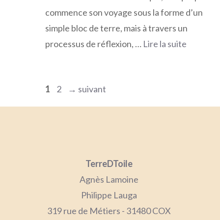
commence son voyage sous la forme d’un
simple bloc de terre, mais à travers un
processus de réflexion, …
Lire la suite
Page
Page
1
2
→
suivant
TerreDToile
Agnès Lamoine
Philippe Lauga
319 rue de Métiers - 31480 COX