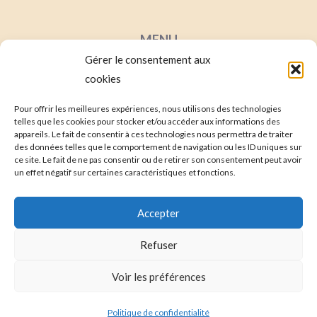
MENU
Gérer le consentement aux
Mentions Lég
ales
cookies
Conditions Générales de Ventes
Contact
Pour offrir les meilleures expériences, nous utilisons des technologies
telles que les cookies pour stocker et/ou accéder aux informations des
Mon compte
appareils. Le fait de consentir à ces technologies nous permettra de traiter
des données telles que le comportement de navigation ou les ID uniques sur
ce site. Le fait de ne pas consentir ou de retirer son consentement peut avoir
un effet négatif sur certaines caractéristiques et fonctions.
Accepter
Refuser
Voir les préférences
© 2026 Terredtoile
Politique de confidentialité