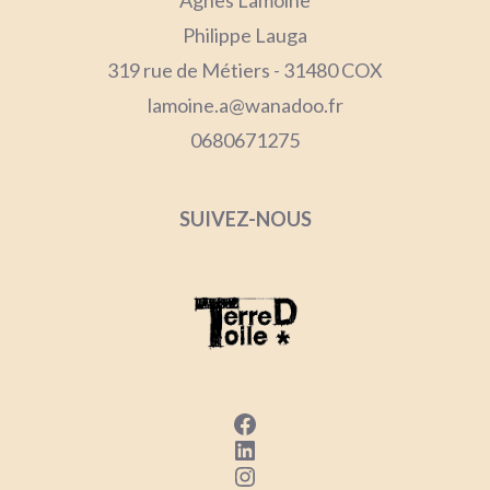
Agnès Lamoine
Philippe Lauga
319 rue de Métiers - 31480 COX
lamoine.a@wanadoo.fr
0680671275
SUIVEZ-NOUS
Facebook
LinkedIn
Instagram