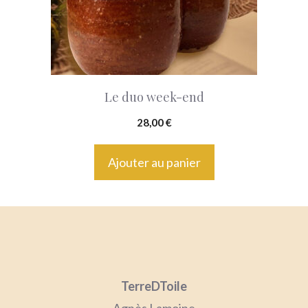
Le duo week-end
28,00
€
Ajouter au panier
TerreDToile