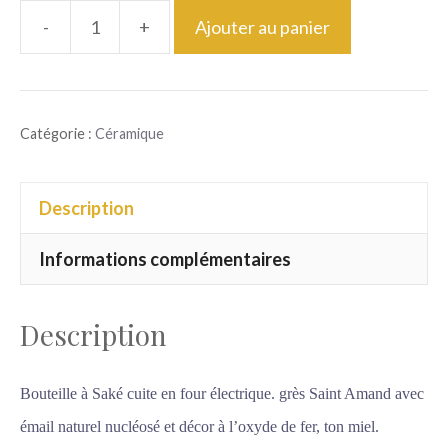
-
+
Ajouter au panier
quantité
de
Bouteille
Catégorie :
Céramique
décor
fer
Description
Informations complémentaires
Description
Bouteille à Saké cuite en four électrique. grès Saint Amand avec
émail naturel nucléosé et décor à l’oxyde de fer, ton miel.