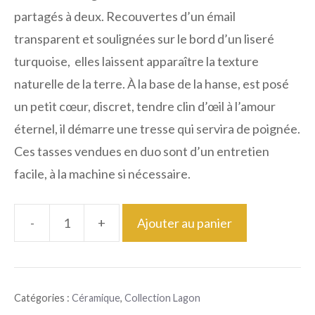
partagés à deux. Recouvertes d’un émail
transparent et soulignées sur le bord d’un liseré
turquoise, elles laissent apparaître la texture
naturelle de la terre. À la base de la hanse, est posé
un petit cœur, discret, tendre clin d’œil à l’amour
éternel, il démarre une tresse qui servira de poignée.
Ces tasses vendues en duo sont d’un entretien
facile, à la machine si nécessaire.
-
+
Ajouter au panier
quantité
de
Tasses
Catégories :
Céramique
,
Collection Lagon
en