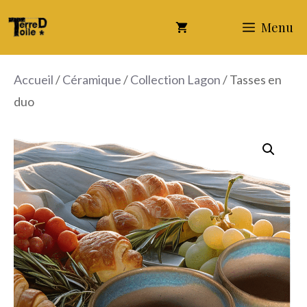
Aller
Menu
au
contenu
Accueil
/
Céramique
/
Collection Lagon
/ Tasses en
duo