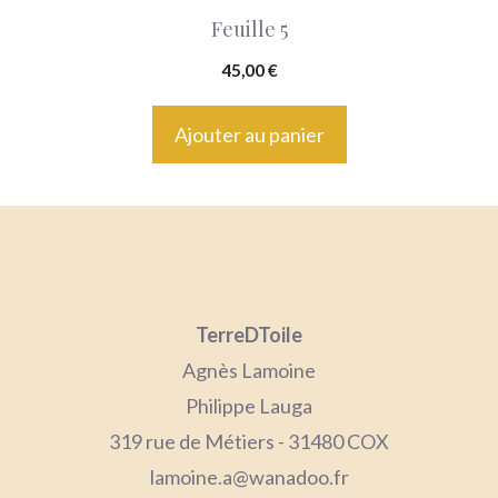
Feuille 5
45,00
€
Ajouter au panier
TerreDToile
Agnès Lamoine
Philippe Lauga
319 rue de Métiers - 31480 COX
lamoine.a@wanadoo.fr