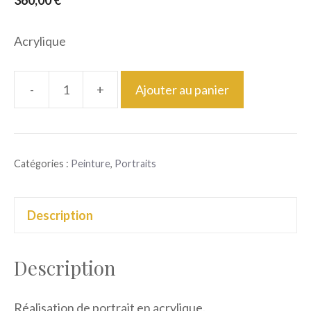
360,00
€
Acrylique
-
+
Ajouter au panier
quantité
de
Reine
Catégories :
Peinture
,
Portraits
des
neiges
Description
Description
Réalisation de portrait en acrylique.