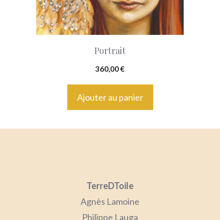
Portrait
360,00
€
Ajouter au panier
TerreDToile
Agnès Lamoine
Philippe Lauga