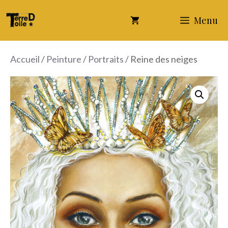
Aller
Menu
au
contenu
Accueil
/
Peinture
/
Portraits
/ Reine des neiges