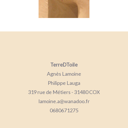
TerreDToile
Agnès Lamoine
Philippe Lauga
319 rue de Métiers - 31480 COX
lamoine.a@wanadoo.fr
0680671275