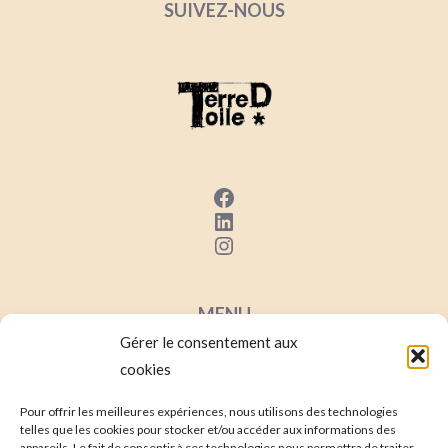
SUIVEZ-NOUS
Facebook
LinkedIn
Instagram
MENU
Gérer le consentement aux
Mentions Lég
ales
cookies
Conditions Générales de Ventes
Contact
Pour offrir les meilleures expériences, nous utilisons des technologies
telles que les cookies pour stocker et/ou accéder aux informations des
Mon compte
appareils. Le fait de consentir à ces technologies nous permettra de traiter