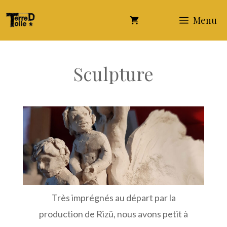
Aller
Menu
au
contenu
Sculpture
Très imprégnés au départ par la
production de Rizü, nous avons petit à