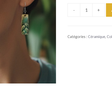
-
+
quantité
de
Boucle
Catégories :
Céramique
,
Col
d'oreilles
Tresse