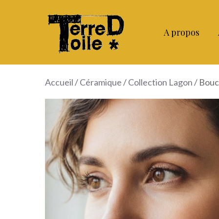
Aller
au
A propos
contenu
Accueil
/
Céramique
/
Collection Lagon
/ Boucl