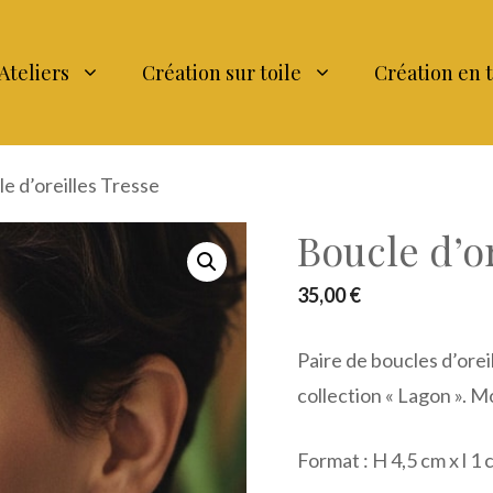
Ateliers
Création sur toile
Création en 
e d’oreilles Tresse
Boucle d’o
35,00
€
Paire de boucles d’orei
collection « Lagon ». 
Format : H 4,5 cm x l 1