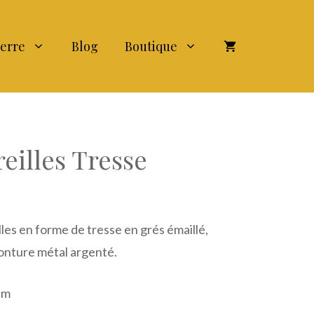
terre
Blog
Boutique
reilles Tresse
lles en forme de tresse en grés émaillé,
Monture métal argenté.
 cm