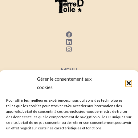
Facebook
LinkedIn
Instagram
MENU
Gérer le consentement aux
Mentions Lég
ales
cookies
Conditions Générales de Ventes
Contact
Pour offrir les meilleures expériences, nous utilisons des technologies
telles que les cookies pour stocker et/ou accéder aux informations des
Mon compte
appareils. Le fait de consentir à ces technologies nous permettra de traiter
des données telles que le comportement de navigation ou les ID uniques sur
ce site. Le fait de ne pas consentir ou de retirer son consentement peut avoir
un effet négatif sur certaines caractéristiques et fonctions.