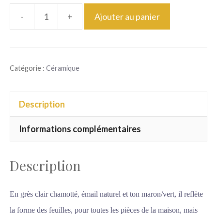
-
+
Ajouter au panier
quantité
de
Feuille
Catégorie :
Céramique
1
Description
Informations complémentaires
Description
En grès clair chamotté, émail naturel et ton maron/vert, il reflète
la forme des feuilles, pour toutes les pièces de la maison, mais