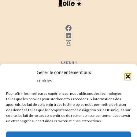
Facebook
LinkedIn
Instagram
MENU
Gérer le consentement aux
Mentions Lég
ales
cookies
Conditions Générales de Ventes
Contact
Pour offrir les meilleures expériences, nous utilisons des technologies
telles que les cookies pour stocker et/ou accéder aux informations des
Mon compte
appareils. Le fait de consentir à ces technologies nous permettra de traiter
des données telles que le comportement de navigation ou les ID uniques sur
ce site. Le fait de ne pas consentir ou de retirer son consentement peut avoir
un effet négatif sur certaines caractéristiques et fonctions.