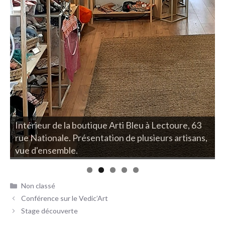
Intérieur de la boutique Arti Bleu à Lectoure, 63
I
rue Nationale. Présentation de plusieurs artisans,
r
vue d'ensemble.
u
Catégories
Non classé
Conférence sur le Vedic’Art
Stage découverte