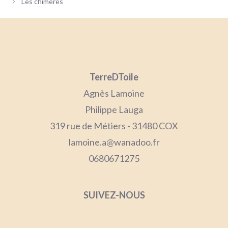
Les chimères
TerreDToile
Agnès Lamoine
Philippe Lauga
319 rue de Métiers - 31480 COX
lamoine.a@wanadoo.fr
0680671275
SUIVEZ-NOUS