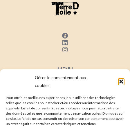
Facebook
LinkedIn
Instagram
MENU
Gérer le consentement aux
Mentions Lég
ales
cookies
Conditions Générales de Ventes
Contact
Pour offrir les meilleures expériences, nous utilisons des technologies
telles que les cookies pour stocker et/ou accéder aux informations des
Mon compte
appareils. Le fait de consentir à ces technologies nous permettra de traiter
des données telles que le comportement de navigation ou les ID uniques sur
ce site. Le fait de ne pas consentir ou de retirer son consentement peut avoir
un effet négatif sur certaines caractéristiques et fonctions.